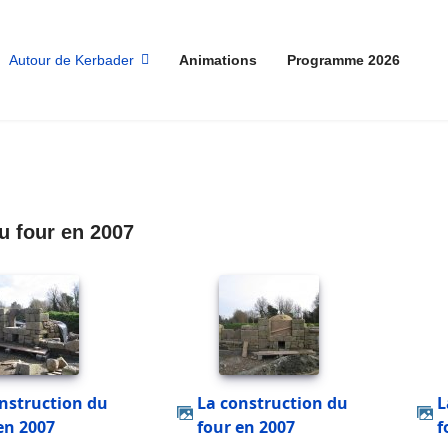
Autour de Kerbader
Animations
Programme 2026
u four en 2007
La construction du
La construction du
en 2007
four en 2007
f