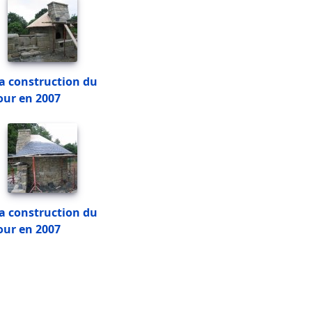
our en 2007
our en 2007