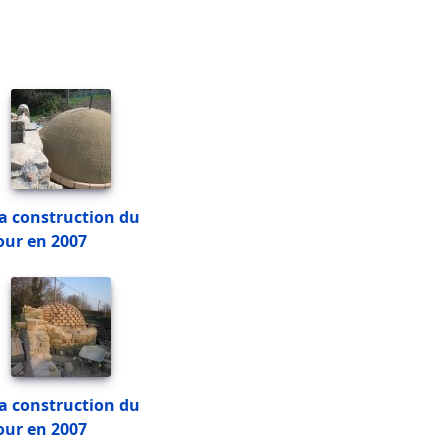
our en 2007
our en 2007